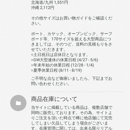
北海道/九州 1,551円
沖縄 2,112円
その他サイズはお買い物ガイドをご確認くだ
さい。
ボート、カヤック、オープンビック、サーフ
ボード等、170サイズを超える大型商品につ
きましては、そのつど、送料の見積もりをさ
せていただきます。
※土日祝日は店休日となります。
※GW大型連休の休業日程 (4/27 - 5/6)
※年末年始の休業日程 (12/28 - 1/4)
※夏季休業日程 (8/11 - 8/19)
ご不明な点など御座いましたら、下記までお
問い合わせください。
商品在庫について
当サイトに掲載している商品は、複数店舗で
同時に販売しております。その為、サイトよ
りご注文を頂いた時点で稀に他店舗にて完売
してしまい欠品してしまう場合がございま
す。在庫管理に関しては、出来る限りリアル