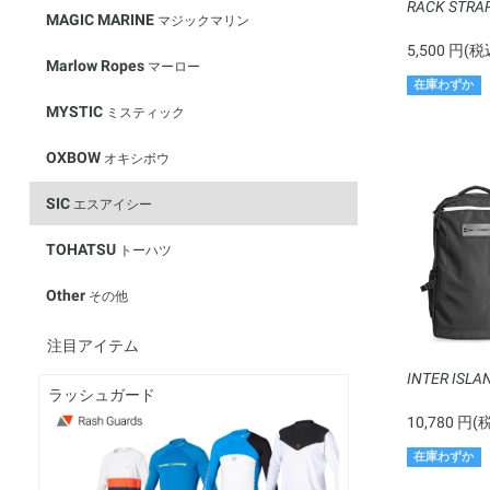
RACK STRAPS
MAGIC MARINE
マジックマリン
5,500 円(税
Marlow Ropes
マーロー
在庫わずか
MYSTIC
ミスティック
OXBOW
オキシボウ
SIC
エスアイシー
TOHATSU
トーハツ
Other
その他
注目アイテム
INTER ISLA
ラッシュガード
10,780 円(
在庫わずか