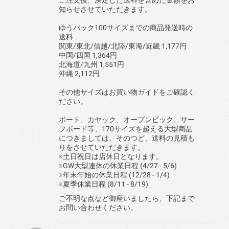
ご注文後、決定した送料を含めた金額をお
知らせさせていただきます。
ゆうパック100サイズまでの商品発送時の
送料
関東/東北/信越/北陸/東海/近畿 1,177円
中国/四国 1,364円
北海道/九州 1,551円
沖縄 2,112円
その他サイズはお買い物ガイドをご確認く
ださい。
ボート、カヤック、オープンビック、サー
フボード等、170サイズを超える大型商品
につきましては、そのつど、送料の見積も
りをさせていただきます。
※土日祝日は店休日となります。
※GW大型連休の休業日程 (4/27 - 5/6)
※年末年始の休業日程 (12/28 - 1/4)
※夏季休業日程 (8/11 - 8/19)
ご不明な点など御座いましたら、下記まで
お問い合わせください。