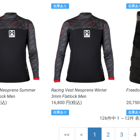
在庫あり
在庫あ
t Neoprene Summer
Racing Vest Neoprene Winter
Freedo
lock Men
3mm Flatlock Men
税込)
16,800 円(税込)
20,75
在庫あり
在庫あ
126件中 1 ～12件 
(current)
<<
<
1
2
3
4