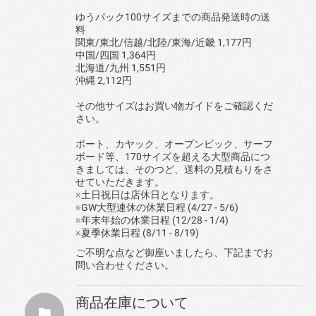
ゆうパック100サイズまでの商品発送時の送
料
関東/東北/信越/北陸/東海/近畿 1,177円
中国/四国 1,364円
北海道/九州 1,551円
沖縄 2,112円
その他サイズはお買い物ガイドをご確認くだ
さい。
ボート、カヤック、オープンビック、サーフ
ボード等、170サイズを超える大型商品につ
きましては、そのつど、送料の見積もりをさ
せていただきます。
※土日祝日は店休日となります。
※GW大型連休の休業日程 (4/27 - 5/6)
※年末年始の休業日程 (12/28 - 1/4)
※夏季休業日程 (8/11 - 8/19)
ご不明な点など御座いましたら、下記までお
問い合わせください。
商品在庫について