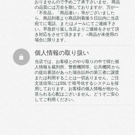
おりませんので予めご了承下さいませ。 商品
の品質には万全を期しておりますが、万が一
「不良品」「商品違い」等がございました
ら、商品到着より商品到着後５日以内に当店
宛てに電話、ま たはメールにてご連絡下さ
い。早急折り返し当店よりご連絡をさせて頂
き対応をさせて頂きます。 ※商品が未使用の
場合に限ります。
個人情報の取り扱い
当店では、お客様とのやり取りの中で得た個
人情報を裁判所、警察機関等、公共機関 から
の提出要請があった場合以外の第三者に譲渡
または利用することは一切ありません、ご注
文送信等にはSSLで 暗号化するシステムを採
用しております。お客様の個人情報が他から
見られる心配はございません、どうぞご安心
してご利用ください。