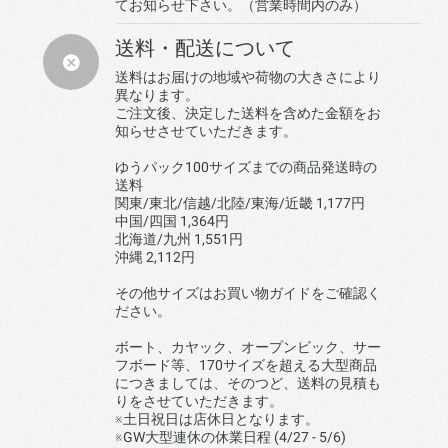
てお知らせ下さい。（営業時間内のみ）
送料・配送について
送料はお届けの地域や荷物の大きさにより
異なります。
ご注文後、決定した送料を含めた金額をお
知らせさせていただきます。
ゆうパック100サイズまでの商品発送時の
送料
関東/東北/信越/北陸/東海/近畿 1,177円
中国/四国 1,364円
北海道/九州 1,551円
沖縄 2,112円
その他サイズはお買い物ガイドをご確認く
ださい。
ボート、カヤック、オープンビック、サー
フボード等、170サイズを超える大型商品
につきましては、そのつど、送料の見積も
りをさせていただきます。
※土日祝日は店休日となります。
※GW大型連休の休業日程 (4/27 - 5/6)