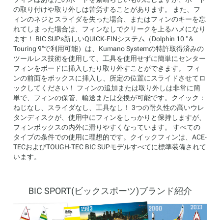
の取り付けや取り外しは苦労することがあります。 また、フ
ィンのネジとスライダを失った場合、またはフィンのキーを忘
れてしまった場合は、フィンなしでクリークを上るハメになり
ます！ BIC SUPs新しいQUICK-FINシステム（Dolphin 10 "＆
Touring 9"で利用可能）は、Kumano Systemの特許取得済みの
ツールレス技術を使用して、工具を使用せずに簡単にセンター
フィンをボードに挿入したり取り外すことができます。 フィ
ンの前面をボックスに挿入し、所定の位置にスライドさせてロ
ックしてください！ フィンの追加または取り外しは非常に簡
単で、フィンの保管、輸送または交換が可能です。クイック：
ねじなし、スライダなし、工具なし！ 3つの耐久性の高いウレ
タンディスクが、使用中にフィンをしっかりと保持しますが、
フィンボックスの内外に滑りやすくなっています。 すべての
タイプの条件での使用に理想的です。クイックフィンは、ACE-
TECおよびTOUGH-TEC BIC SUPモデルすべてに標準装備されて
います。
BIC SPORT(ビックスポーツ)ブランド紹介