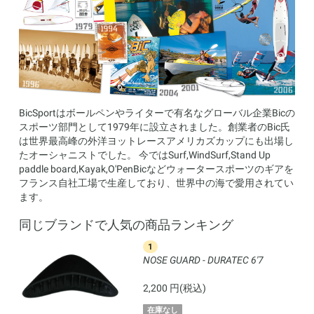
BicSportはボールペンやライターで有名なグローバル企業Bicの
スポーツ部門として1979年に設立されました。創業者のBic氏
は世界最高峰の外洋ヨットレースアメリカズカップにも出場し
たオーシャニストでした。 今ではSurf,WindSurf,Stand Up
paddle board,Kayak,O'PenBicなどウォータースポーツのギアを
フランス自社工場で生産しており、世界中の海で愛用されてい
ます。
同じブランドで人気の商品ランキング
1
NOSE GUARD - DURATEC 6'7
2,200 円(税込)
在庫なし