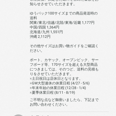
知らせさせていただきます。
ゆうパック100サイズまでの商品発送時の
送料
関東/東北/信越/北陸/東海/近畿 1,177円
中国/四国 1,364円
北海道/九州 1,551円
沖縄 2,112円
その他サイズはお買い物ガイドをご確認く
ださい。
ボート、カヤック、オープンビック、サー
フボード等、170サイズを超える大型商品
につきましては、そのつど、送料の見積も
りをさせていただきます。
※土日祝日は店休日となります。
※GW大型連休の休業日程 (4/27 - 5/6)
※年末年始の休業日程 (12/28 - 1/4)
※夏季休業日程 (8/11 - 8/19)
ご不明な点など御座いましたら、下記まで
お問い合わせください。