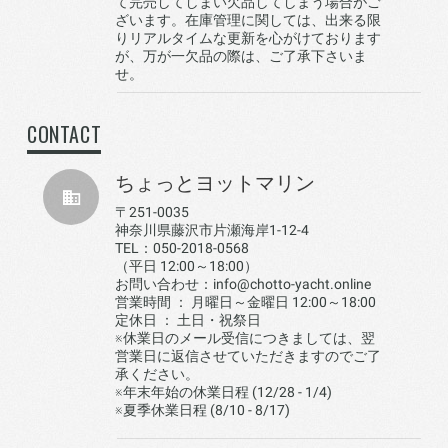
て完売してしまい欠品してしまう場合がご
ざいます。在庫管理に関しては、出来る限
りリアルタイムな更新を心がけております
が、万が一欠品の際は、ご了承下さいま
せ。
CONTACT
ちょっとヨットマリン
〒251-0035
神奈川県藤沢市片瀬海岸1-12-4
TEL：050-2018-0568
（平日 12:00～18:00）
お問い合わせ：info@chotto-yacht.online
営業時間 ： 月曜日～金曜日 12:00～18:00
定休日 ： 土日・祝祭日
※休業日のメール受信につきましては、翌
営業日に返信させていただきますのでご了
承ください。
※年末年始の休業日程 (12/28 - 1/4)
※夏季休業日程 (8/10 - 8/17)