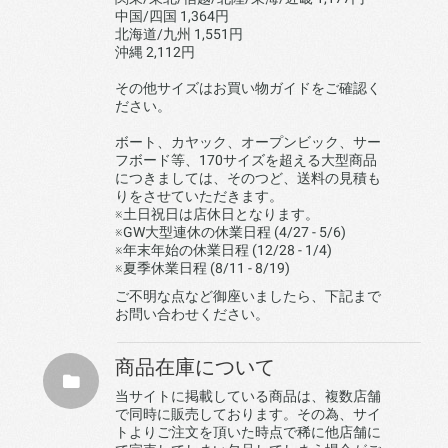
中国/四国 1,364円
北海道/九州 1,551円
沖縄 2,112円
その他サイズはお買い物ガイドをご確認く
ださい。
ボート、カヤック、オープンビック、サー
フボード等、170サイズを超える大型商品
につきましては、そのつど、送料の見積も
りをさせていただきます。
※土日祝日は店休日となります。
※GW大型連休の休業日程 (4/27 - 5/6)
※年末年始の休業日程 (12/28 - 1/4)
※夏季休業日程 (8/11 - 8/19)
ご不明な点など御座いましたら、下記まで
お問い合わせください。
商品在庫について
当サイトに掲載している商品は、複数店舗
で同時に販売しております。その為、サイ
トよりご注文を頂いた時点で稀に他店舗に