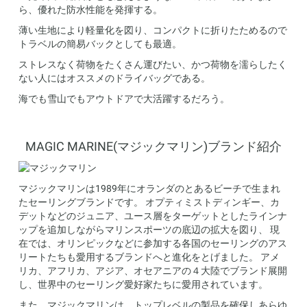
ら、優れた防水性能を発揮する。
薄い生地により軽量化を図り、コンパクトに折りたためるので
トラベルの簡易バックとしても最適。
ストレスなく荷物をたくさん運びたい、かつ荷物を濡らしたく
ない人にはオススメのドライバッグである。
海でも雪山でもアウトドアで大活躍するだろう。
MAGIC MARINE(マジックマリン)ブランド紹介
マジックマリンは1989年にオランダのとあるビーチで生まれ
たセーリングブランドです。 オプティミストディンギー、カ
デットなどのジュニア、ユース層をターゲットとしたラインナ
ップを追加しながらマリンスポーツの底辺の拡大を図り、 現
在では、オリンピックなどに参加する各国のセーリングのアス
リートたちも愛用するブランドへと進化をとげました。 アメ
リカ、アフリカ、アジア、オセアニアの４大陸でブランド展開
し、世界中のセーリング愛好家たちに愛用されています。
また、マジックマリンは、トップレベルの製品を確保しあらゆ