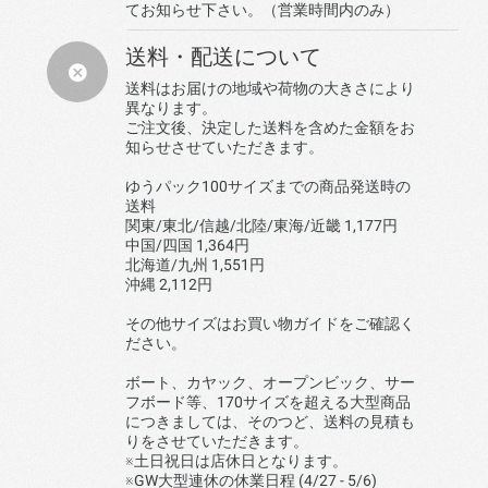
てお知らせ下さい。（営業時間内のみ）
送料・配送について
送料はお届けの地域や荷物の大きさにより
異なります。
ご注文後、決定した送料を含めた金額をお
知らせさせていただきます。
ゆうパック100サイズまでの商品発送時の
送料
関東/東北/信越/北陸/東海/近畿 1,177円
中国/四国 1,364円
北海道/九州 1,551円
沖縄 2,112円
その他サイズはお買い物ガイドをご確認く
ださい。
ボート、カヤック、オープンビック、サー
フボード等、170サイズを超える大型商品
につきましては、そのつど、送料の見積も
りをさせていただきます。
※土日祝日は店休日となります。
※GW大型連休の休業日程 (4/27 - 5/6)