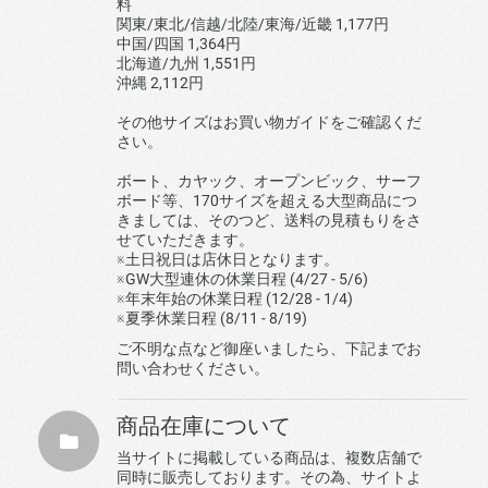
料
関東/東北/信越/北陸/東海/近畿 1,177円
中国/四国 1,364円
北海道/九州 1,551円
沖縄 2,112円
その他サイズはお買い物ガイドをご確認くだ
さい。
ボート、カヤック、オープンビック、サーフ
ボード等、170サイズを超える大型商品につ
きましては、そのつど、送料の見積もりをさ
せていただきます。
※土日祝日は店休日となります。
※GW大型連休の休業日程 (4/27 - 5/6)
※年末年始の休業日程 (12/28 - 1/4)
※夏季休業日程 (8/11 - 8/19)
ご不明な点など御座いましたら、下記までお
問い合わせください。
商品在庫について
当サイトに掲載している商品は、複数店舗で
同時に販売しております。その為、サイトよ