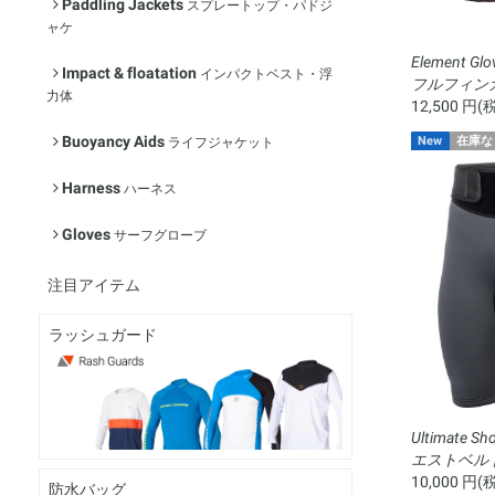
Paddling Jackets
スプレートップ・パドジ
ャケ
Element 
Impact & floatation
インパクトベスト・浮
フルフィン
力体
12,500 円(
Buoyancy Aids
New
在庫な
ライフジャケット
Harness
ハーネス
Gloves
サーフグローブ
注目アイテム
ラッシュガード
Ultimate S
エストベル
10,000 円(
防水バッグ