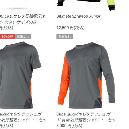
QUICKDRY L/S 長袖吸汗速
Ultimate Spraytop Junior
ツ 大きいサイズのみ
 円(税込)
12,500 円(税込)
80%OFF
在庫なし
在庫なし
Quickdry S/S ラッシュガー
Cube Quickdry L/S ラッシュガー
袖 吸汗速乾シャツ ユニセッ
ド 長袖 吸汗速乾シャツ ユニセッ
 円(税込)
クス
3,000 円(税込)