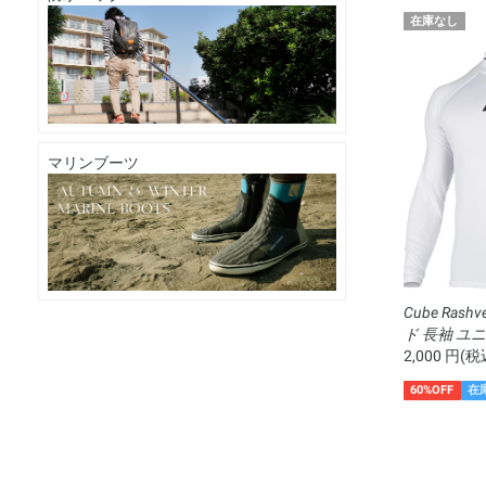
在庫なし
マリンブーツ
Cube Rash
ド 長袖 ユ
2,000 円(税
60%OFF
在