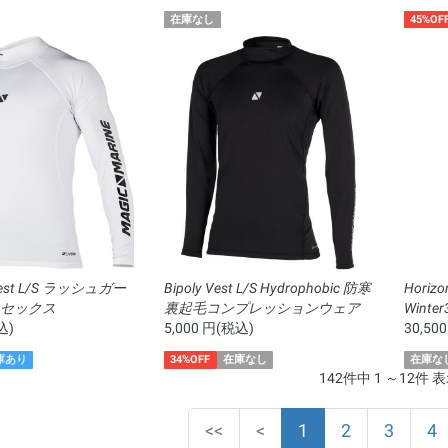
在庫なし
45%OF
vest L/S ラッシュガー
Bipoly Vest L/S Hydrophobic 防寒
Horizo
ニセックス
裏起毛コンプレッションウェア
Winte
込)
ユニセックス
5,000 円(税込)
30,50
庫あり
34%OFF
在庫なし
在庫な
142件中 1 ～12件 
(current)
<<
<
1
2
3
4