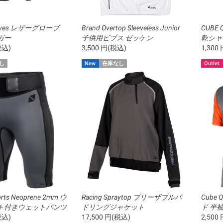
Gloves レザーグローブ
Brand Overtop Sleeveless Junior
CUBE 
ガー
子供用ビブス ゼッケン
乾シャ
税込)
3,500 円(税込)
1,300
し
New
在庫なし
Outlet
horts Neoprene 2mm ウ
Racing Spraytop ブリーザブルパ
Cube 
ト付きウェットパンツ
ドリングジャケット
ド 半
税込)
17,500 円(税込)
クス
2,500